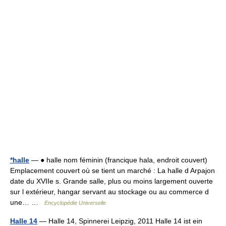
*halle
— ● halle nom féminin (francique hala, endroit couvert)
Emplacement couvert où se tient un marché : La halle d Arpajon
date du XVIIe s. Grande salle, plus ou moins largement ouverte
sur l extérieur, hangar servant au stockage ou au commerce d
une… …
Encyclopédie Universelle
Halle 14
— Halle 14, Spinnerei Leipzig, 2011 Halle 14 ist ein