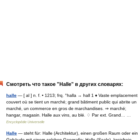
Смотреть что такое "Halle" в других словарях:
halle
— [ al ] n. f. • 1213; frq. °halla → hall 1 ♦ Vaste emplacement
couvert où se tient un marché; grand bâtiment public qui abrite un
marché, un commerce en gros de marchandises. ⇒ marché;
hangar, magasin. Halle aux vins, au blé. ♢ Par ext. Grand… …
Encyclopédie Universelle
Halle
— steht für: Halle (Architektur), einen großen Raum oder ein
Gebäude mit einem solchen Geografie: Halle (Saale), kreisfreie