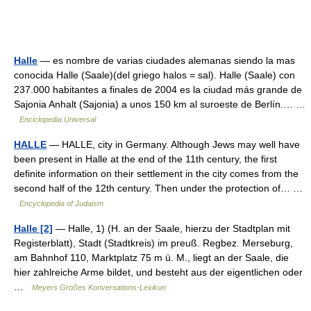
Halle
— es nombre de varias ciudades alemanas siendo la mas
conocida Halle (Saale)(del griego halos = sal). Halle (Saale) con
237.000 habitantes a finales de 2004 es la ciudad más grande de
Sajonia Anhalt (Sajonia) a unos 150 km al suroeste de Berlín.… …
Enciclopedia Universal
HALLE
— HALLE, city in Germany. Although Jews may well have
been present in Halle at the end of the 11th century, the first
definite information on their settlement in the city comes from the
second half of the 12th century. Then under the protection of… …
Encyclopedia of Judaism
Halle [2]
— Halle, 1) (H. an der Saale, hierzu der Stadtplan mit
Registerblatt), Stadt (Stadtkreis) im preuß. Regbez. Merseburg,
am Bahnhof 110, Marktplatz 75 m ü. M., liegt an der Saale, die
hier zahlreiche Arme bildet, und besteht aus der eigentlichen oder
…
Meyers Großes Konversations-Lexikon