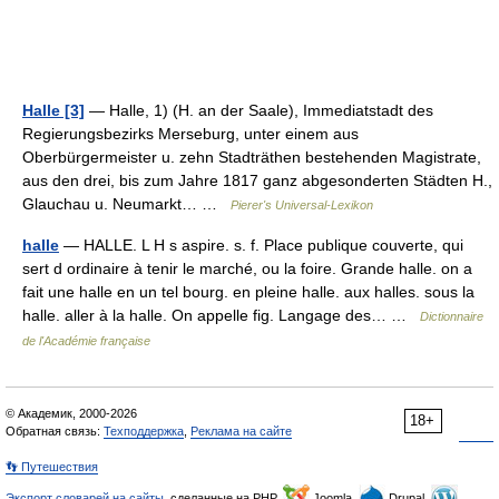
Halle [3]
— Halle, 1) (H. an der Saale), Immediatstadt des
Regierungsbezirks Merseburg, unter einem aus
Oberbürgermeister u. zehn Stadträthen bestehenden Magistrate,
aus den drei, bis zum Jahre 1817 ganz abgesonderten Städten H.,
Glauchau u. Neumarkt… …
Pierer's Universal-Lexikon
halle
— HALLE. L H s aspire. s. f. Place publique couverte, qui
sert d ordinaire à tenir le marché, ou la foire. Grande halle. on a
fait une halle en un tel bourg. en pleine halle. aux halles. sous la
halle. aller à la halle. On appelle fig. Langage des… …
Dictionnaire
de l'Académie française
© Академик, 2000-2026
18+
Обратная связь:
Техподдержка
,
Реклама на сайте
👣 Путешествия
Экспорт словарей на сайты
, сделанные на PHP,
Joomla,
Drupal,